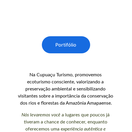
Quem somos...
O Ecoturismo é um produto econômico 
 do estado do Amapá.   O estado  mais 
preservado do Brasil!!!
Portifólio
Na Cupuaçu Turismo, promovemos 
ecoturismo consciente, valorizando a 
preservação ambiental e sensibilizando 
visitantes sobre a importância da conservação 
dos rios e florestas da Amazônia Amapaense.
Nós levaremos você
 a lugares que poucos já 
tiveram a chance de conhecer, enquanto 
oferecemos uma e
xperiência autêntica e 