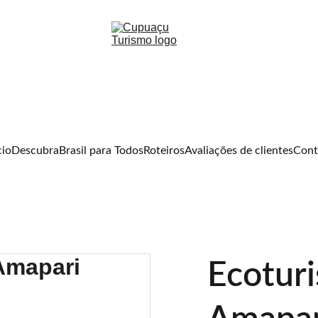
cio
Descubra
Brasil para Todos
Roteiros
Avaliações de clientes
Cont
Ecotur