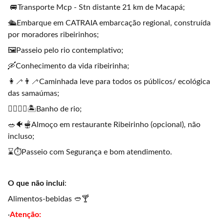
🚐
Transporte Mcp - Stn distante 21 km de Macapá;
🛳️
Embarque em CATRAIA embarcação regional, construída
por moradores ribeirinhos;
🖼️
Passeio pelo rio contemplativo;
🛶
Conhecimento da vida ribeirinha;
👩‍🦯👨‍🦯
Caminhada leve para todos os públicos/ ecológica
das samaúmas;
🏊‍♂️🧜‍♀️🏝️
Banho de rio;
🥗🐠🫕
Almoço em restaurante Ribeirinho (opcional), não
incluso;
⌛⏱️
Passeio com Segurança e bom atendimento.
O que não inclui
:
Alimentos-bebidas
🥙🍸
·
Atenção: